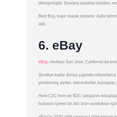
dönüşmüştür. Bunlara seyahat ürünleri, mobil
Best Buy, hayır olarak sıralanır. Aylık tahmi
aldı.
6. eBay
eBay,
merkezi San Jose, California’da bulun
Şimdiye kadar dünya çapında milyonlarca ürü
yenilenmiş aletler, mücevherler, kumaşlar, p
Hem C2C ​​hem de B2C satışlarını kolaylaştı
fazlasını içeren bir dizi ürün sundukları için
eBay’in 2020 yıllık raporuna göre toplam gel