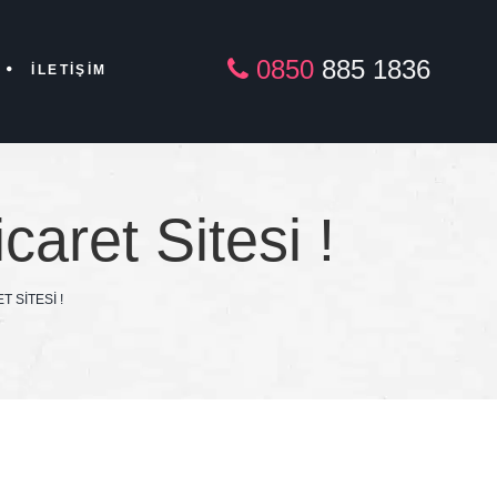
0850
885 1836
İLETIŞIM
caret Sitesi !
 SITESI !