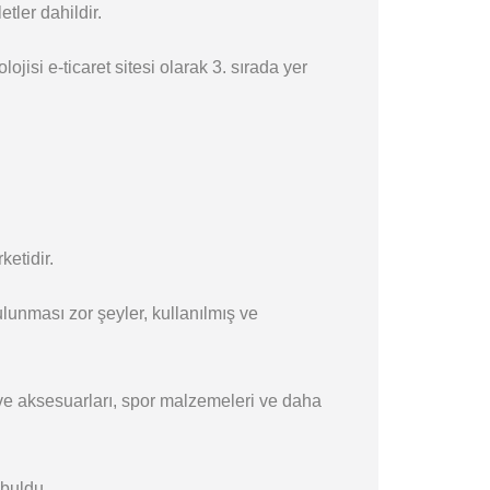
tler dahildir.
ojisi e-ticaret sitesi olarak 3. sırada yer
ketidir.
ulunması zor şeyler, kullanılmış ve
ı ve aksesuarları, spor malzemeleri ve daha
 buldu.