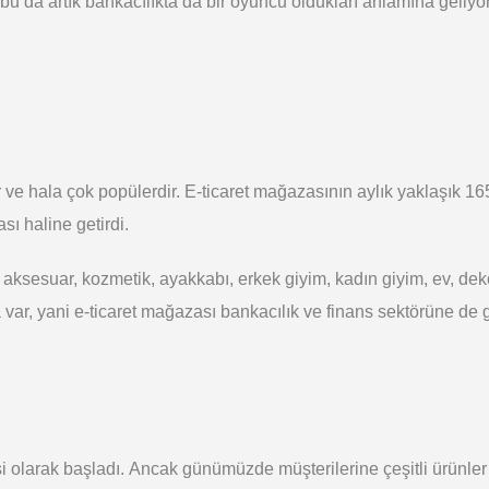
, bu da artık bankacılıkta da bir oyuncu oldukları anlamına geli
ve hala çok popülerdir. E-ticaret mağazasının aylık yaklaşık 165
sı haline getirdi.
i, aksesuar, kozmetik, ayakkabı, erkek giyim, kadın giyim, ev, de
 var, yani e-ticaret mağazası bankacılık ve finans sektörüne de g
si olarak başladı. Ancak günümüzde müşterilerine çeşitli ürünler