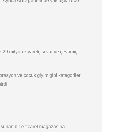
yor. Ayrıca ABD genelinde yaklaşık 1800
,29 milyon ziyaretçisi var ve çevrimiçi
korasyon ve çocuk giyim gibi kategoriler
irdi.
 sunan bir e-ticaret mağazasına