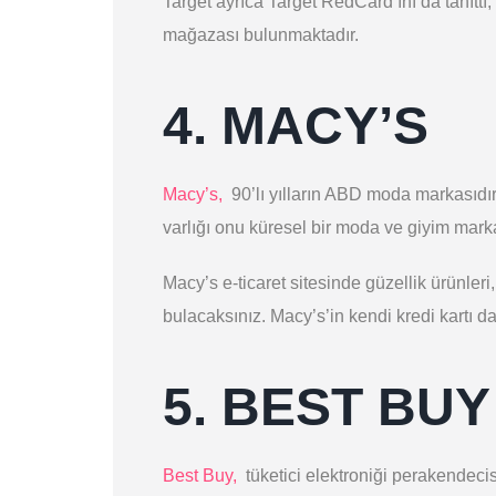
Target ayrıca Target RedCard’ını da tanıttı
mağazası bulunmaktadır.
4. MACY’S
Macy’s,
90’lı yılların ABD moda markasıdır 
varlığı onu küresel bir moda ve giyim marka
Macy’s e-ticaret sitesinde güzellik ürünler
bulacaksınız. Macy’s’in kendi kredi kartı da
5. BEST BUY
Best Buy,
tüketici elektroniği perakendeci