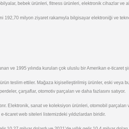
yalar, bebek ürünleri, fitness ürünleri, elektronik cihazlar ve ale
ni 192,70 milyon ziyaret rakamıyla bilgisayar elektroniği ve teknol
an ve 1995 yılında kurulan çok uluslu bir Amerikan e-ticaret şir
n teslim ettiler. Mağaza kişiselleştirilmiş ürünler, eski veya b
erdeler, çarşaflar, otomotiv parçaları ve daha fazlasını satıyor.
rır. Elektronik, sanat ve koleksiyon ürünleri, otomobil parçalar
 e-ticaret web siteleri listemizdeki yıldızlardan biridir.
ir 10,27 milyar dolardı ve 2021’de yıllık gelir 10,4 milyar doları